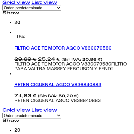
Grid view
List view
Show
20
-15%
FILTRO ACEITE MOTOR AGCO V836679586
El
El
29,69
€
25,24
€
(Sin IVA:
20,86
€
)
precio
precio
FILTRO ACEITE MOTOR AGCO V836679586FILTRO
original
actual
PARA VALTRA MASSEY FERGUSON Y FENDT
era:
es:
29,69 €.
25,24 €.
RETEN CIGUENAL AGCO V836840883
71,63
€
(Sin IVA:
59,20
€
)
RETEN CIGUENAL AGCO V836840883
Grid view
List view
Show
20