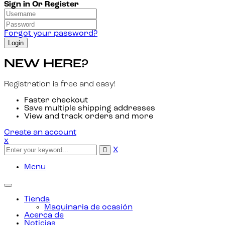
Sign in Or Register
Forgot your password?
NEW HERE?
Registration is free and easy!
Faster checkout
Save multiple shipping addresses
View and track orders and more
Create an account
x
X
Menu
Toggle
navigation
Tienda
Maquinaria de ocasión
Acerca de
Noticias