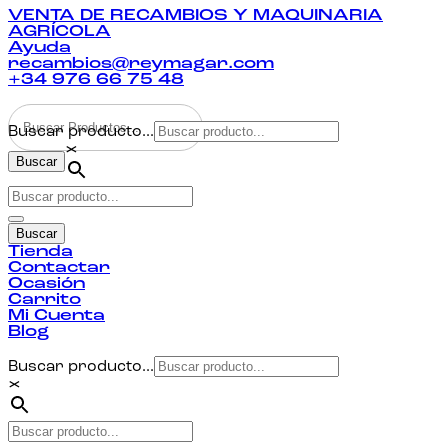
VENTA DE RECAMBIOS Y MAQUINARIA
AGRÍCOLA
Ayuda
recambios@reymagar.com
+34 976 66 75 48
Buscar producto...
×
Buscar
Buscar
Tienda
Contactar
Ocasión
Carrito
Mi Cuenta
Blog
Buscar producto...
×