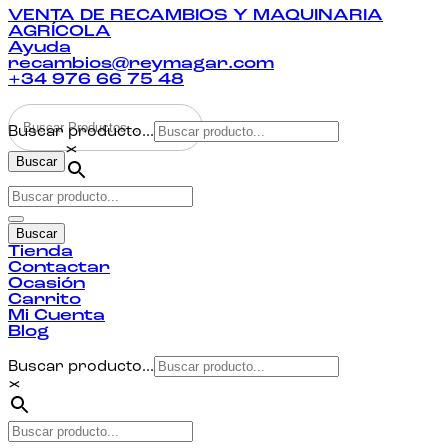
VENTA DE RECAMBIOS Y MAQUINARIA
AGRÍCOLA
Ayuda
recambios@reymagar.com
+34 976 66 75 48
Buscar producto...
×
Buscar
Buscar
Tienda
Contactar
Ocasión
Carrito
Mi Cuenta
Blog
Buscar producto...
×