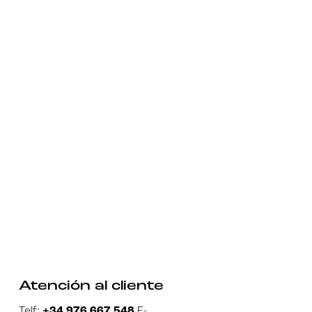
Atención al cliente
Telf:
+34 976 667 548
E-