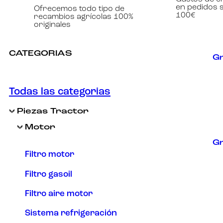
en pedidos 
Ofrecemos todo tipo de
Experiencia
100€
recambios agrícolas 100%
Para que
originales
nuestra web
funcione lo
mejor posible
durante tu
CATEGORIAS
visita. Si
Gr
rechaza estas
cookies,
algunas
funcionalidades
Todas las categorias
desaparecerán
de la web.
Piezas Tractor
Motor
Marketing
Gr
Al compartir tus
intereses y
Filtro motor
comportamiento
mientras visitas
Filtro gasoil
nuestro sitio,
aumentas la
Filtro aire motor
posibilidad de
ver contenido y
ofertas
Sistema refrigeración
personalizados.