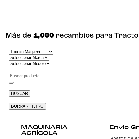
Necesarias
Estas
cookies no
son
Más de
1,000
recambios para Tracto
opcionales.
Son
necesarias
para que
funcione la
web.
Estadísticas
Para que
podamos
BUSCAR
mejorar la
funcionalidad
y estructura
BORRAR FILTRO
de la web, en
base a cómo
se usa la
web.
MAQUINARIA
Envío Gr
AGRÍCOLA
Gastos de en