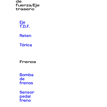
de
fuerza/Eje
trasero
Eje
T.D.F.
Reten
Tórica
Frenos
Bomba
de
frenos
Sensor
pedal
freno