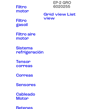
EP-2 GRO
Experiencia
6020255
Filtro
Para que
motor
nuestra web
Grid view
List
funcione lo
view
mejor posible
Filtro
durante tu
gasoil
visita. Si
rechaza estas
Filtro aire
cookies,
motor
algunas
funcionalidades
desaparecerán
Sistema
de la web.
refrigeración
Tensor
correas
Marketing
Al compartir tus
intereses y
Correas
comportamiento
mientras visitas
Sensores
nuestro sitio,
aumentas la
Cableado
posibilidad de
ver contenido y
Motor
ofertas
personalizados.
Retenes