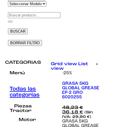
Necesarias
Estas
cookies no
son
BUSCAR
opcionales.
Son
necesarias
BORRAR FILTRO
para que
funcione la
web.
CATEGORIAS
Grid view
List
view
-25%
Estadísticas
Menú
Para que
podamos
GRASA 5KG
mejorar la
GLOBAL GREASE
Todas las
funcionalidad
EP-2 GRO
categorias
y estructura
6020255
de la web, en
base a cómo
Piezas
48,23
€
se usa la
Tractor
36,18
€
(Sin
web.
IVA:
29,90
€
)
Motor
GRASA 5KG
GLOBAL GREASE