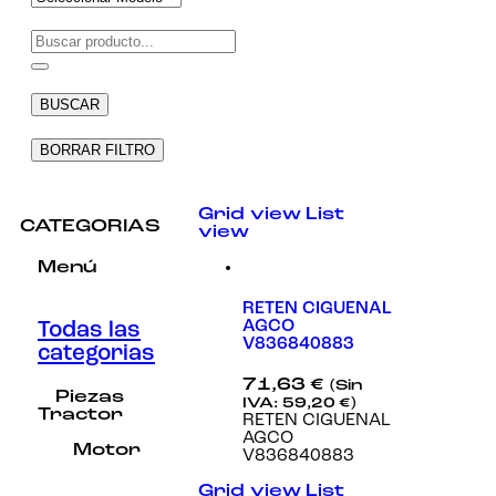
Necesarias
Estas
cookies no
BUSCAR
son
opcionales.
Son
BORRAR FILTRO
necesarias
para que
funcione la
Grid view
List
web.
CATEGORIAS
view
Menú
Estadísticas
Para que
RETEN CIGUENAL
podamos
AGCO
Todas las
mejorar la
V836840883
categorias
funcionalidad
y estructura
71,63
€
(Sin
de la web, en
Piezas
IVA:
59,20
€
)
base a cómo
Tractor
RETEN CIGUENAL
se usa la
AGCO
web.
Motor
V836840883
Grid view
List