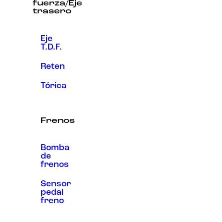
fuerza/Eje
trasero
Eje
T.D.F.
Reten
Tórica
Frenos
Bomba
de
frenos
Sensor
pedal
freno