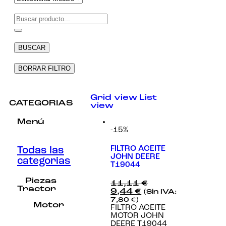
Necesarias
Estas
cookies no
BUSCAR
son
opcionales.
Son
BORRAR FILTRO
necesarias
para que
funcione la
Grid view
List
web.
CATEGORIAS
view
Menú
-15%
Estadísticas
Para que
podamos
FILTRO ACEITE
Todas las
mejorar la
JOHN DEERE
categorias
funcionalidad
T19044
y estructura
de la web, en
Piezas
11,11
€
base a cómo
Tractor
9,44
€
(Sin IVA:
se usa la
7,80
€
)
web.
Motor
FILTRO ACEITE
MOTOR JOHN
DEERE T19044