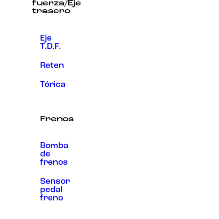
fuerza/Eje
trasero
Eje
T.D.F.
Reten
Tórica
Frenos
Bomba
de
frenos
Sensor
pedal
freno