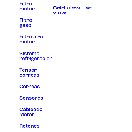
Filtro
Experiencia
Grid view
List
motor
Para que
view
nuestra web
funcione lo
Filtro
mejor posible
gasoil
durante tu
visita. Si
Filtro aire
rechaza estas
motor
cookies,
algunas
funcionalidades
Sistema
desaparecerán
refrigeración
de la web.
Tensor
correas
Marketing
Al compartir tus
Correas
intereses y
comportamiento
Sensores
mientras visitas
nuestro sitio,
Cableado
aumentas la
posibilidad de
Motor
ver contenido y
ofertas
Retenes
personalizados.