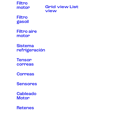
Filtro
Experiencia
Grid view
List
motor
Para que
view
nuestra web
funcione lo
Filtro
mejor posible
gasoil
durante tu
visita. Si
Filtro aire
rechaza estas
motor
cookies,
algunas
funcionalidades
Sistema
desaparecerán
refrigeración
de la web.
Tensor
correas
Marketing
Al compartir tus
Correas
intereses y
comportamiento
Sensores
mientras visitas
nuestro sitio,
Cableado
aumentas la
posibilidad de
Motor
ver contenido y
ofertas
Retenes
personalizados.