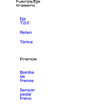
fuerza/Eje
trasero
Eje
T.D.F.
Reten
Tórica
Frenos
Bomba
de
frenos
Sensor
pedal
freno