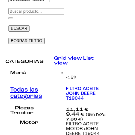
Necesarias
Estas
cookies no
BUSCAR
son
opcionales.
Son
BORRAR FILTRO
necesarias
para que
funcione la
Grid view
List
web.
CATEGORIAS
view
Menú
-15%
Estadísticas
Para que
podamos
FILTRO ACEITE
Todas las
mejorar la
JOHN DEERE
categorias
funcionalidad
T19044
y estructura
de la web, en
Piezas
11,11
€
base a cómo
Tractor
9,44
€
(Sin IVA:
se usa la
7,80
€
)
web.
Motor
FILTRO ACEITE
MOTOR JOHN
DEERE T19044