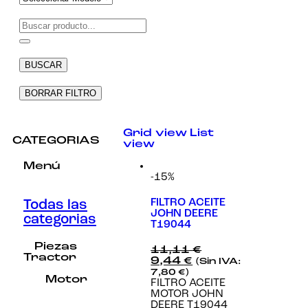
Necesarias
Estas
cookies no
BUSCAR
son
opcionales.
Son
BORRAR FILTRO
necesarias
para que
funcione la
Grid view
List
web.
CATEGORIAS
view
Menú
-15%
Estadísticas
Para que
podamos
FILTRO ACEITE
Todas las
mejorar la
JOHN DEERE
categorias
funcionalidad
T19044
y estructura
de la web, en
Piezas
11,11
€
base a cómo
Tractor
9,44
€
(Sin IVA:
se usa la
7,80
€
)
web.
Motor
FILTRO ACEITE
MOTOR JOHN
DEERE T19044