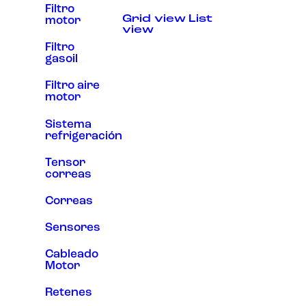
Filtro
Experiencia
Grid view
List
motor
Para que
view
nuestra web
funcione lo
Filtro
mejor posible
gasoil
durante tu
visita. Si
Filtro aire
rechaza estas
motor
cookies,
algunas
funcionalidades
Sistema
desaparecerán
refrigeración
de la web.
Tensor
correas
Marketing
Al compartir tus
Correas
intereses y
comportamiento
Sensores
mientras visitas
nuestro sitio,
Cableado
aumentas la
posibilidad de
Motor
ver contenido y
ofertas
Retenes
personalizados.