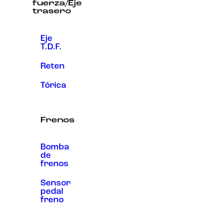
fuerza/Eje
trasero
Eje
T.D.F.
Reten
Tórica
Frenos
Bomba
de
frenos
Sensor
pedal
freno