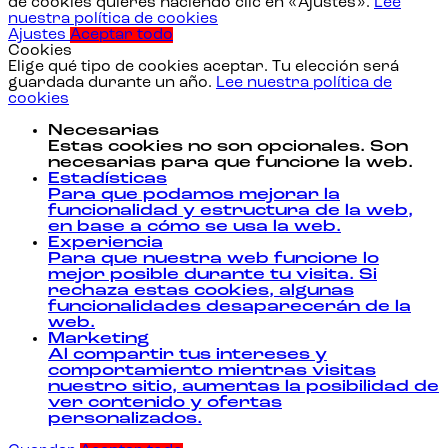
de cookies quieres haciendo clic en «Ajustes».
Lee
nuestra política de cookies
Ajustes
Aceptar todo
Cookies
Elige qué tipo de cookies aceptar. Tu elección será
guardada durante un año.
Lee nuestra política de
cookies
Necesarias
Estas cookies no son opcionales. Son
necesarias para que funcione la web.
Estadísticas
Para que podamos mejorar la
funcionalidad y estructura de la web,
en base a cómo se usa la web.
Experiencia
Para que nuestra web funcione lo
mejor posible durante tu visita. Si
rechaza estas cookies, algunas
funcionalidades desaparecerán de la
web.
Marketing
Al compartir tus intereses y
comportamiento mientras visitas
nuestro sitio, aumentas la posibilidad de
ver contenido y ofertas
personalizados.