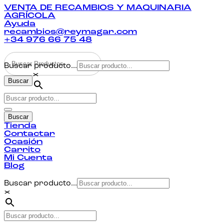
VENTA DE RECAMBIOS Y MAQUINARIA
AGRÍCOLA
Ayuda
recambios@reymagar.com
+34 976 66 75 48
Buscar producto...
×
Buscar
Buscar
Tienda
Contactar
Ocasión
Carrito
Mi Cuenta
Blog
Buscar producto...
×