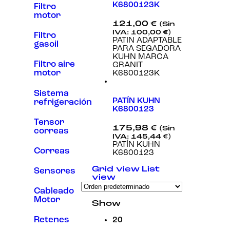
K6800123K
Filtro
Experiencia
motor
Para que
121,00
€
(Sin
nuestra web
IVA:
100,00
€
)
funcione lo
Filtro
PATIN ADAPTABLE
mejor posible
gasoil
PARA SEGADORA
durante tu
KUHN MARCA
visita. Si
Filtro aire
GRANIT
rechaza estas
motor
K6800123K
cookies,
algunas
funcionalidades
Sistema
desaparecerán
PATÍN KUHN
refrigeración
de la web.
K6800123
Tensor
175,98
€
(Sin
correas
IVA:
145,44
€
)
Marketing
PATÍN KUHN
Al compartir tus
Correas
K6800123
intereses y
comportamiento
Grid view
List
Sensores
mientras visitas
view
nuestro sitio,
Cableado
aumentas la
posibilidad de
Motor
Show
ver contenido y
ofertas
Retenes
20
personalizados.