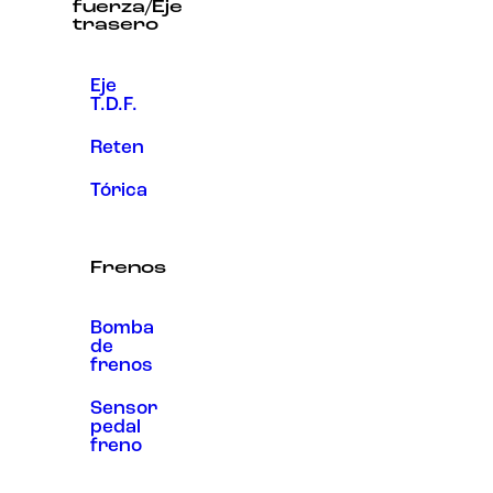
fuerza/Eje
trasero
Eje
T.D.F.
Reten
Tórica
Frenos
Bomba
de
frenos
Sensor
pedal
freno