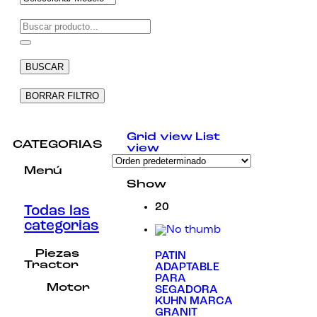
Necesarias
Estas
cookies no
BUSCAR
son
opcionales.
Son
BORRAR FILTRO
necesarias
para que
funcione la
Grid view
List
web.
CATEGORIAS
view
Menú
Estadísticas
Show
Para que
podamos
20
Todas las
mejorar la
categorias
funcionalidad
y estructura
de la web, en
Piezas
PATIN
base a cómo
Tractor
ADAPTABLE
se usa la
PARA
web.
Motor
SEGADORA
KUHN MARCA
GRANIT