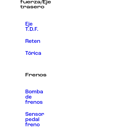
fuerza/Eje
trasero
Eje
T.D.F.
Reten
Tórica
Frenos
Bomba
de
frenos
Sensor
pedal
freno