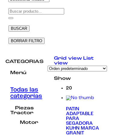
Necesarias
Estas
cookies no
BUSCAR
son
opcionales.
Son
BORRAR FILTRO
necesarias
para que
funcione la
Grid view
List
web.
CATEGORIAS
view
Menú
Estadísticas
Show
Para que
podamos
20
Todas las
mejorar la
categorias
funcionalidad
y estructura
de la web, en
Piezas
PATIN
base a cómo
Tractor
ADAPTABLE
se usa la
PARA
web.
Motor
SEGADORA
KUHN MARCA
GRANIT