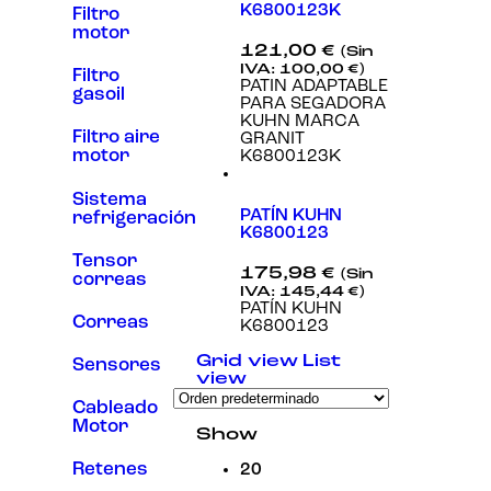
K6800123K
Filtro
Experiencia
motor
Para que
121,00
€
(Sin
nuestra web
IVA:
100,00
€
)
funcione lo
Filtro
PATIN ADAPTABLE
mejor posible
gasoil
PARA SEGADORA
durante tu
KUHN MARCA
visita. Si
Filtro aire
GRANIT
rechaza estas
motor
K6800123K
cookies,
algunas
funcionalidades
Sistema
desaparecerán
PATÍN KUHN
refrigeración
de la web.
K6800123
Tensor
175,98
€
(Sin
correas
IVA:
145,44
€
)
Marketing
PATÍN KUHN
Al compartir tus
Correas
K6800123
intereses y
comportamiento
Grid view
List
Sensores
mientras visitas
view
nuestro sitio,
Cableado
aumentas la
posibilidad de
Motor
Show
ver contenido y
ofertas
Retenes
20
personalizados.