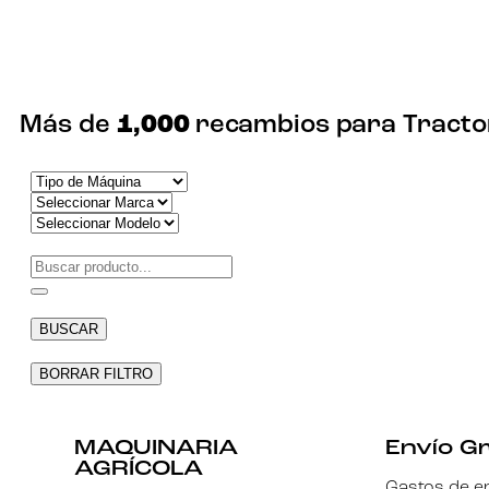
Necesarias
Estas
cookies no
son
Más de
1,000
recambios para Tracto
opcionales.
Son
necesarias
para que
funcione la
web.
Estadísticas
Para que
podamos
BUSCAR
mejorar la
funcionalidad
y estructura
BORRAR FILTRO
de la web, en
base a cómo
se usa la
web.
MAQUINARIA
Envío Gr
AGRÍCOLA
Gastos de en