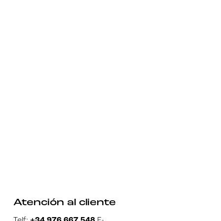
Atención al cliente
Telf:
+34 976 667 548
E-