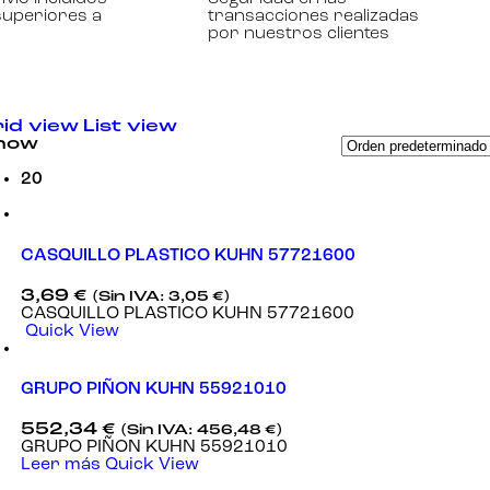
superiores a
transacciones realizadas
por nuestros clientes
id view
List view
how
20
CASQUILLO PLASTICO KUHN 57721600
3,69
€
(Sin IVA:
3,05
€
)
CASQUILLO PLASTICO KUHN 57721600
Quick View
GRUPO PIÑON KUHN 55921010
552,34
€
(Sin IVA:
456,48
€
)
GRUPO PIÑON KUHN 55921010
Leer más
Quick View