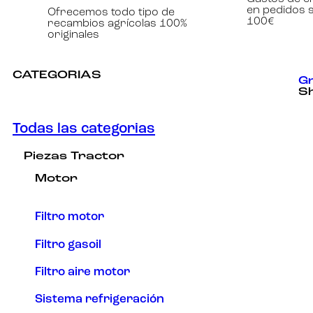
en pedidos 
Ofrecemos todo tipo de
Experiencia
100€
recambios agrícolas 100%
Para que
originales
nuestra web
funcione lo
mejor posible
durante tu
CATEGORIAS
visita. Si
Gr
rechaza estas
S
cookies,
algunas
funcionalidades
Todas las categorias
desaparecerán
de la web.
Piezas Tractor
Motor
Marketing
Al compartir tus
intereses y
Filtro motor
comportamiento
mientras visitas
Filtro gasoil
nuestro sitio,
aumentas la
Filtro aire motor
posibilidad de
ver contenido y
ofertas
Sistema refrigeración
personalizados.