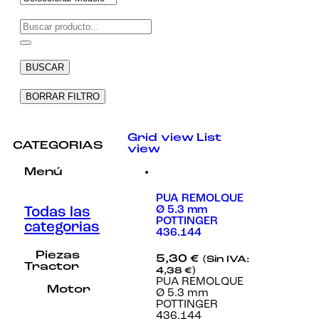
Necesarias
Estas
cookies no
BUSCAR
son
opcionales.
Son
BORRAR FILTRO
necesarias
para que
funcione la
Grid view
List
web.
CATEGORIAS
view
Menú
Estadísticas
Para que
PUA REMOLQUE
podamos
Ø 5.3 mm
Todas las
mejorar la
POTTINGER
categorias
funcionalidad
436.144
y estructura
de la web, en
Piezas
5,30
€
(Sin IVA:
base a cómo
Tractor
4,38
€
)
se usa la
PUA REMOLQUE
web.
Motor
Ø 5.3 mm
POTTINGER
436.144