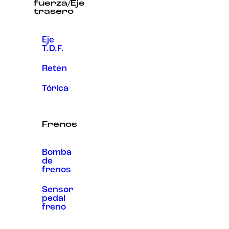
fuerza/Eje
trasero
Eje
T.D.F.
Reten
Tórica
Frenos
Bomba
de
frenos
Sensor
pedal
freno