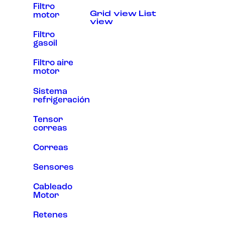
Filtro
Experiencia
Grid view
List
motor
Para que
view
nuestra web
funcione lo
Filtro
mejor posible
gasoil
durante tu
visita. Si
Filtro aire
rechaza estas
motor
cookies,
algunas
funcionalidades
Sistema
desaparecerán
refrigeración
de la web.
Tensor
correas
Marketing
Al compartir tus
Correas
intereses y
comportamiento
Sensores
mientras visitas
nuestro sitio,
Cableado
aumentas la
posibilidad de
Motor
ver contenido y
ofertas
Retenes
personalizados.