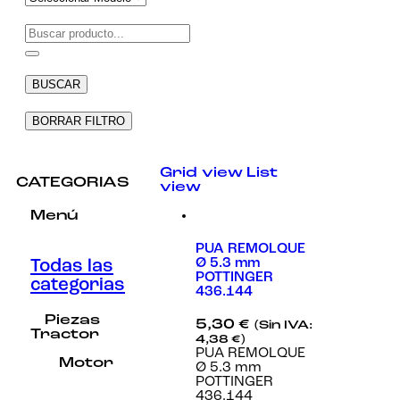
Necesarias
Estas
cookies no
BUSCAR
son
opcionales.
Son
BORRAR FILTRO
necesarias
para que
funcione la
Grid view
List
web.
CATEGORIAS
view
Menú
Estadísticas
Para que
PUA REMOLQUE
podamos
Ø 5.3 mm
Todas las
mejorar la
POTTINGER
categorias
funcionalidad
436.144
y estructura
de la web, en
Piezas
5,30
€
(Sin IVA:
base a cómo
Tractor
4,38
€
)
se usa la
PUA REMOLQUE
web.
Motor
Ø 5.3 mm
POTTINGER
436.144