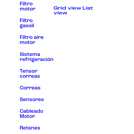
Filtro
Experiencia
Grid view
List
motor
Para que
view
nuestra web
funcione lo
Filtro
mejor posible
gasoil
durante tu
visita. Si
Filtro aire
rechaza estas
motor
cookies,
algunas
funcionalidades
Sistema
desaparecerán
refrigeración
de la web.
Tensor
correas
Marketing
Al compartir tus
Correas
intereses y
comportamiento
Sensores
mientras visitas
nuestro sitio,
Cableado
aumentas la
posibilidad de
Motor
ver contenido y
ofertas
Retenes
personalizados.