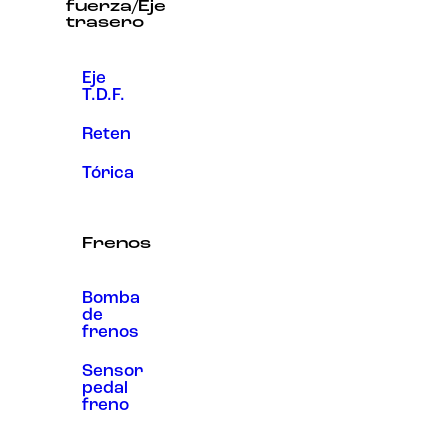
fuerza/Eje
trasero
Eje
T.D.F.
Reten
Tórica
Frenos
Bomba
de
frenos
Sensor
pedal
freno