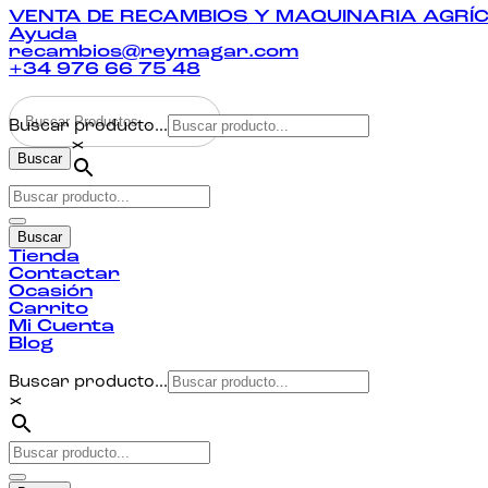
VENTA DE RECAMBIOS Y MAQUINARIA AGRÍ
Ayuda
recambios@reymagar.com
+34 976 66 75 48
Buscar producto...
×
Buscar
Buscar
Tienda
Contactar
Ocasión
Carrito
Mi Cuenta
Blog
Buscar producto...
×