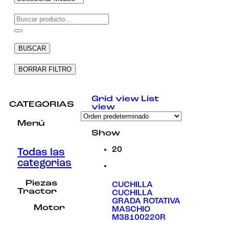
Necesarias
Estas
cookies no
BUSCAR
son
opcionales.
Son
BORRAR FILTRO
necesarias
para que
funcione la
Grid view
List
web.
CATEGORIAS
view
Menú
Estadísticas
Show
Para que
podamos
20
Todas las
mejorar la
categorias
funcionalidad
y estructura
de la web, en
Piezas
CUCHILLA
base a cómo
Tractor
CUCHILLA
se usa la
GRADA ROTATIVA
web.
Motor
MASCHIO
M38100220R