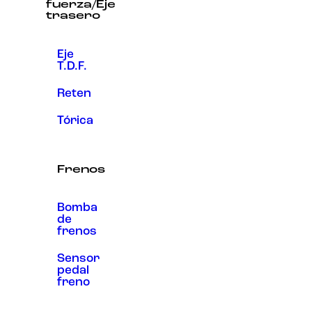
fuerza/Eje
trasero
Eje
T.D.F.
Reten
Tórica
Frenos
Bomba
de
frenos
Sensor
pedal
freno