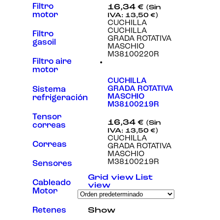
Filtro
16,34
€
(Sin
Experiencia
motor
IVA:
13,50
€
)
Para que
CUCHILLA
nuestra web
CUCHILLA
funcione lo
Filtro
GRADA ROTATIVA
mejor posible
gasoil
MASCHIO
durante tu
M38100220R
visita. Si
Filtro aire
rechaza estas
motor
cookies,
algunas
CUCHILLA
funcionalidades
GRADA ROTATIVA
Sistema
desaparecerán
MASCHIO
refrigeración
de la web.
M38100219R
Tensor
16,34
€
(Sin
correas
IVA:
13,50
€
)
Marketing
CUCHILLA
Al compartir tus
Correas
GRADA ROTATIVA
intereses y
MASCHIO
comportamiento
M38100219R
Sensores
mientras visitas
nuestro sitio,
Grid view
List
Cableado
aumentas la
view
posibilidad de
Motor
ver contenido y
ofertas
Retenes
Show
personalizados.