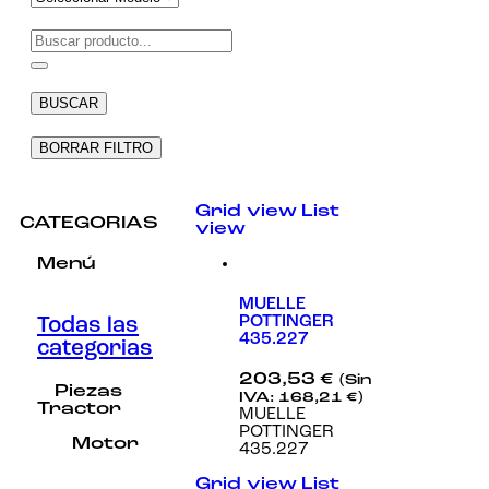
Necesarias
Estas
cookies no
BUSCAR
son
opcionales.
Son
BORRAR FILTRO
necesarias
para que
funcione la
Grid view
List
web.
CATEGORIAS
view
Menú
Estadísticas
Para que
MUELLE
podamos
POTTINGER
Todas las
mejorar la
435.227
categorias
funcionalidad
y estructura
203,53
€
(Sin
de la web, en
Piezas
IVA:
168,21
€
)
base a cómo
Tractor
MUELLE
se usa la
POTTINGER
web.
Motor
435.227
Grid view
List