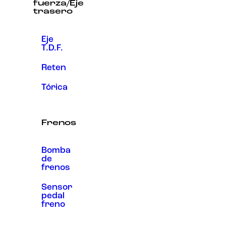
fuerza/Eje
trasero
Eje
T.D.F.
Reten
Tórica
Frenos
Bomba
de
frenos
Sensor
pedal
freno