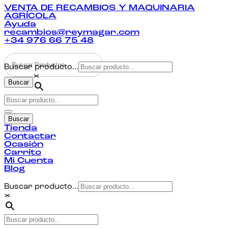
VENTA DE RECAMBIOS Y MAQUINARIA
AGRÍCOLA
Ayuda
recambios@reymagar.com
+34 976 66 75 48
Buscar producto...
×
Buscar
Buscar
Tienda
Contactar
Ocasión
Carrito
Mi Cuenta
Blog
Buscar producto...
×