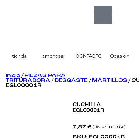
tienda
empresa
CONTACTO
Ocasión
Inicio
/
PIEZAS PARA
TRITURADORA
/
DESGASTE
/
MARTILLOS
/ C
EGL00001R
CUCHILLA
EGL00001R
7,87
€
(Sin IVA:
6,50
€
)
SKU:
EGL00001R