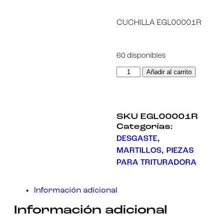
CUCHILLA EGL00001R
Necesarias
Estas
cookies no
son
60 disponibles
opcionales.
Son
Añadir al carrito
necesarias
para que
funcione la
web.
SKU
EGL00001R
Categorías:
Estadísticas
Para que
DESGASTE
,
podamos
MARTILLOS
,
PIEZAS
mejorar la
funcionalidad
PARA TRITURADORA
y estructura
de la web, en
base a cómo
Información adicional
se usa la
web.
Información adicional