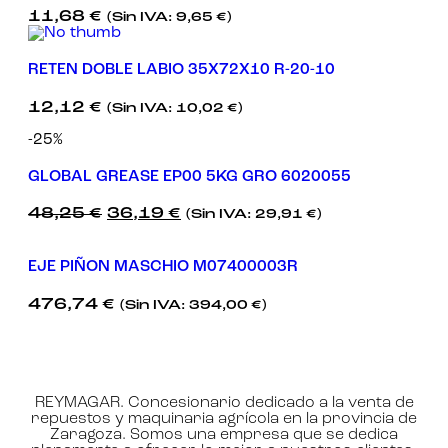
11,68
€
(Sin IVA:
9,65
€
)
RETEN DOBLE LABIO 35X72X10 R-20-10
12,12
€
(Sin IVA:
10,02
€
)
-25%
GLOBAL GREASE EP00 5KG GRO 6020055
48,25
€
36,19
€
(Sin IVA:
29,91
€
)
EJE PIÑON MASCHIO M07400003R
476,74
€
(Sin IVA:
394,00
€
)
REYMAGAR. Concesionario dedicado a la venta de
repuestos y maquinaria agrícola en la provincia de
Zaragoza. Somos una empresa que se dedica