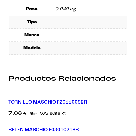
Experiencia
Peso
0,240 kg
Para que
nuestra web
funcione lo
Tipo
…
mejor posible
durante tu
visita. Si
Marca
…
rechaza estas
cookies,
Modelo
…
algunas
funcionalidades
desaparecerán
de la web.
Productos Relacionados
Marketing
Al compartir tus
intereses y
comportamiento
TORNILLO MASCHIO F20110092R
mientras visitas
nuestro sitio,
aumentas la
7,08
€
(Sin IVA:
5,85
€
)
posibilidad de
ver contenido y
ofertas
RETEN MASCHIO F03010218R
personalizados.