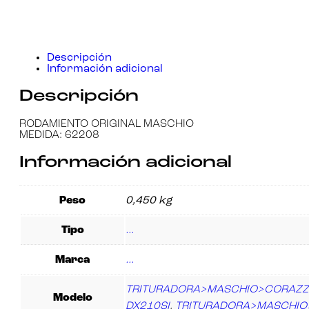
Experiencia
Para que
nuestra web
funcione lo
mejor posible
Descripción
durante tu
Información adicional
visita. Si
rechaza estas
Descripción
cookies,
algunas
funcionalidades
RODAMIENTO ORIGINAL MASCHIO
desaparecerán
MEDIDA: 62208
de la web.
Información adicional
Marketing
Peso
0,450 kg
Al compartir tus
intereses y
comportamiento
Tipo
…
mientras visitas
nuestro sitio,
aumentas la
Marca
…
posibilidad de
ver contenido y
TRITURADORA>MASCHIO>CORAZZ
ofertas
Modelo
personalizados.
DX210SI
,
TRITURADORA>MASCHIO>