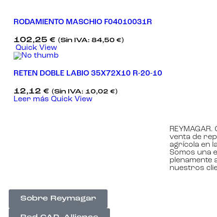
RODAMIENTO MASCHIO F04010031R
102,25
€
(Sin IVA:
84,50
€
)
Quick View
RETEN DOBLE LABIO 35X72X10 R-20-10
12,12
€
(Sin IVA:
10,02
€
)
Leer más
Quick View
REYMAGAR. C
venta de rep
agrícola en 
Somos una e
plenamente a
nuestros cli
Sobre Reymagar