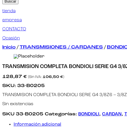
Buscar
tienda
empresa
CONTACTO
Ocasión
Inicio
/
TRANSMISIONES / CARDANES
/
BONDIO
TRANSMISION COMPLETA BONDIOLI SERIE G4 3/8Z
128,87
€
(Sin IVA:
106,50
€
)
SKU:
33-B0205
TRANSMISION COMPLETA BONDIOLI SERIE G4 3/8Z6 – 3/8
Sin existencias
SKU
33-B0205
Categorías:
BONDIOLI
,
CARDAN
,
Información adicional