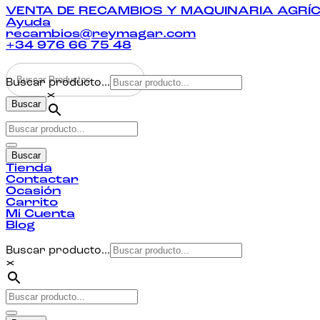
VENTA DE RECAMBIOS Y MAQUINARIA AGRÍ
Ayuda
recambios@reymagar.com
+34 976 66 75 48
Buscar producto...
×
Buscar
Buscar
Tienda
Contactar
Ocasión
Carrito
Mi Cuenta
Blog
Buscar producto...
×