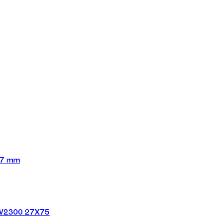
27 mm
W2300 27X75