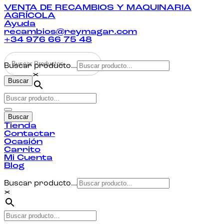
VENTA DE RECAMBIOS Y MAQUINARIA
AGRÍCOLA
Ayuda
recambios@reymagar.com
+34 976 66 75 48
Buscar producto...
×
Buscar
Buscar
Tienda
Contactar
Ocasión
Carrito
Mi Cuenta
Blog
Buscar producto...
×