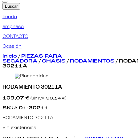
Buscar
tienda
empresa
CONTACTO
Ocasión
Inicio
/
PIEZAS PARA
SEGADORA
/
CHASIS
/
RODAMIENTOS
/ RODA
30211A
RODAMIENTO 30211A
109,07
€
(Sin IVA:
90,14
€
)
SKU:
01-30211
RODAMIENTO 30211A
Sin existencias