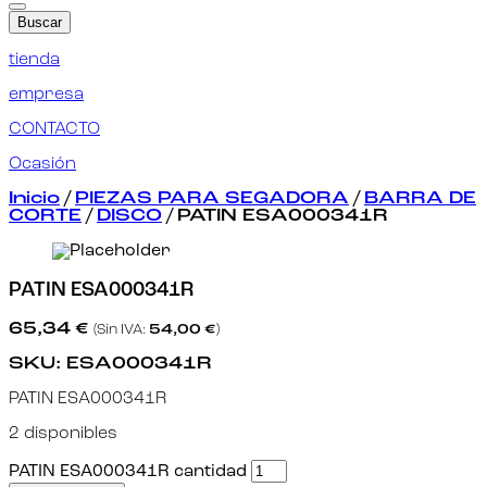
Buscar
tienda
empresa
CONTACTO
Ocasión
Inicio
/
PIEZAS PARA SEGADORA
/
BARRA DE
CORTE
/
DISCO
/ PATIN ESA000341R
PATIN ESA000341R
65,34
€
(Sin IVA:
54,00
€
)
SKU:
ESA000341R
PATIN ESA000341R
2 disponibles
PATIN ESA000341R cantidad