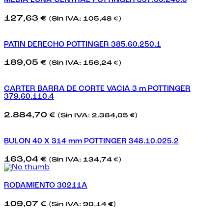
MEDIA LUNA CENTRAL POTTINGER 397.60.240.0
127,63
€
(Sin IVA:
105,48
€
)
PATIN DERECHO POTTINGER 385.60.250.1
189,05
€
(Sin IVA:
156,24
€
)
CARTER BARRA DE CORTE VACIA 3 m POTTINGER
379.60.110.4
2.884,70
€
(Sin IVA:
2.384,05
€
)
BULON 40 X 314 mm POTTINGER 348.10.025.2
163,04
€
(Sin IVA:
134,74
€
)
RODAMIENTO 30211A
109,07
€
(Sin IVA:
90,14
€
)