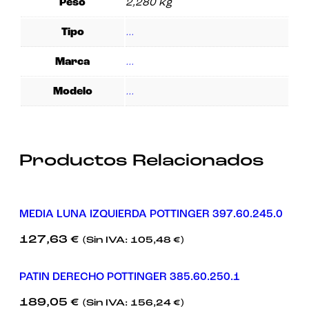
Peso
2,280 kg
Experiencia
Para que
Tipo
…
nuestra web
funcione lo
mejor posible
Marca
…
durante tu
visita. Si
rechaza estas
Modelo
…
cookies,
algunas
funcionalidades
desaparecerán
de la web.
Productos Relacionados
Marketing
Al compartir tus
intereses y
MEDIA LUNA IZQUIERDA POTTINGER 397.60.245.0
comportamiento
mientras visitas
127,63
€
(Sin IVA:
105,48
€
)
nuestro sitio,
aumentas la
posibilidad de
PATIN DERECHO POTTINGER 385.60.250.1
ver contenido y
ofertas
personalizados.
189,05
€
(Sin IVA:
156,24
€
)