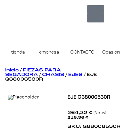
tienda
empresa
CONTACTO
Ocasión
Inicio
/
PIEZAS PARA
SEGADORA
/
CHASIS
/
EJES
/ EJE
G68006530R
EJE G68006530R
264,22
€
(Sin IVA:
218,36
€
)
SKU:
G68006530R