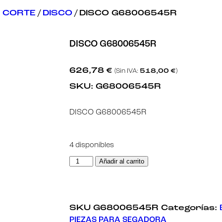
 CORTE
/
DISCO
/ DISCO G68006545R
DISCO G68006545R
626,78
€
(Sin IVA:
518,00
€
)
SKU:
G68006545R
DISCO G68006545R
4 disponibles
Añadir al carrito
SKU
G68006545R
Categorías:
PIEZAS PARA SEGADORA