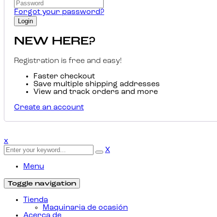
Forgot your password?
NEW HERE?
Registration is free and easy!
Faster checkout
Save multiple shipping addresses
View and track orders and more
Create an account
x
X
Menu
Toggle navigation
Tienda
Maquinaria de ocasión
Acerca de