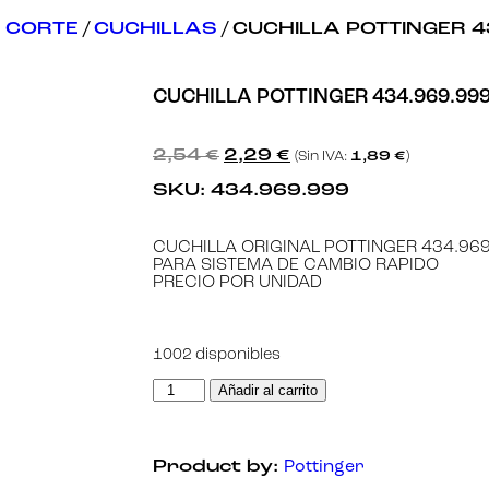
 CORTE
/
CUCHILLAS
/ CUCHILLA POTTINGER 4
CUCHILLA POTTINGER 434.969.99
2,54
€
2,29
€
(Sin IVA:
1,89
€
)
SKU:
434.969.999
CUCHILLA ORIGINAL POTTINGER 434.96
PARA SISTEMA DE CAMBIO RAPIDO
PRECIO POR UNIDAD
1002 disponibles
Añadir al carrito
Product by:
Pottinger