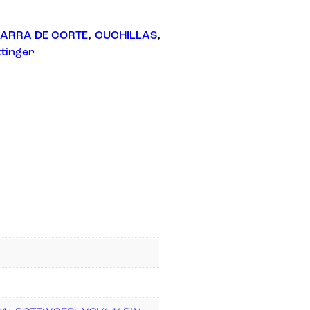
ARRA DE CORTE
,
CUCHILLAS
,
ttinger