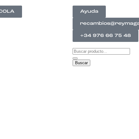
ÍCOLA
Ayuda
recambios@reymag
+34 976 66 75 48
Buscar