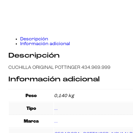
Experiencia
Para que
nuestra web
funcione lo
mejor posible
durante tu
visita. Si
rechaza estas
Descripción
cookies,
Información adicional
algunas
funcionalidades
Descripción
desaparecerán
de la web.
CUCHILLA ORIGINAL POTTINGER 434.969.999
Información adicional
Marketing
Al compartir tus
intereses y
Peso
0,140 kg
comportamiento
mientras visitas
nuestro sitio,
Tipo
…
aumentas la
posibilidad de
ver contenido y
Marca
…
ofertas
personalizados.