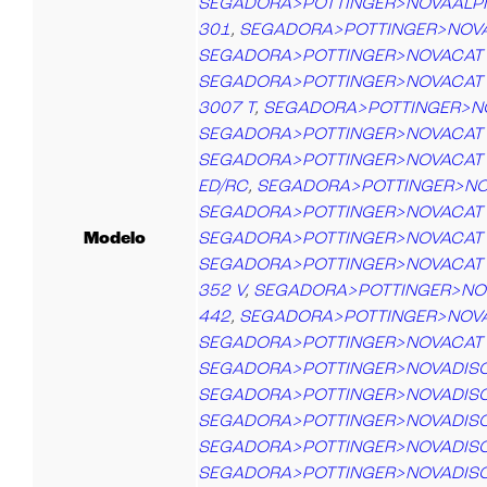
SEGADORA>POTTINGER>NOVAALPI
301
,
SEGADORA>POTTINGER>NOVA
SEGADORA>POTTINGER>NOVACAT 
SEGADORA>POTTINGER>NOVACAT
3007 T
,
SEGADORA>POTTINGER>NO
SEGADORA>POTTINGER>NOVACAT 
SEGADORA>POTTINGER>NOVACAT
ED/RC
,
SEGADORA>POTTINGER>NOV
SEGADORA>POTTINGER>NOVACAT 
Modelo
SEGADORA>POTTINGER>NOVACAT 
SEGADORA>POTTINGER>NOVACAT
352 V
,
SEGADORA>POTTINGER>NO
442
,
SEGADORA>POTTINGER>NOVA
SEGADORA>POTTINGER>NOVACAT
SEGADORA>POTTINGER>NOVADISC
SEGADORA>POTTINGER>NOVADISC
SEGADORA>POTTINGER>NOVADISC
SEGADORA>POTTINGER>NOVADISC
SEGADORA>POTTINGER>NOVADISC