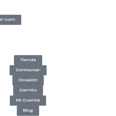
ar.com
Tienda
Contactar
Ocasión
Carrito
Mi Cuenta
Blog