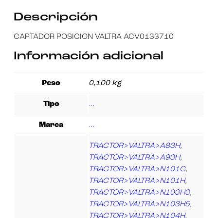
Experiencia
Descripción
Para que
nuestra web
funcione lo
CAPTADOR POSICION VALTRA ACV0133710
mejor posible
durante tu
Información adicional
visita. Si
rechaza estas
cookies,
algunas
Peso
0,100 kg
funcionalidades
desaparecerán
de la web.
Tipo
…
Marca
…
Marketing
Al compartir tus
TRACTOR>VALTRA>A83H
,
intereses y
TRACTOR>VALTRA>A93H
,
comportamiento
mientras visitas
TRACTOR>VALTRA>N101C
,
nuestro sitio,
TRACTOR>VALTRA>N101H
,
aumentas la
posibilidad de
TRACTOR>VALTRA>N103H3
,
ver contenido y
TRACTOR>VALTRA>N103H5
,
ofertas
personalizados.
TRACTOR>VALTRA>N104H
,