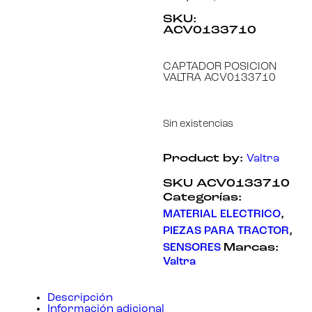
SKU:
ACV0133710
Necesarias
Estas
cookies no
CAPTADOR POSICION
son
VALTRA ACV0133710
opcionales.
Son
necesarias
para que
funcione la
Sin existencias
web.
Product by:
Valtra
Estadísticas
SKU
ACV0133710
Para que
Categorías:
podamos
mejorar la
MATERIAL ELECTRICO
,
funcionalidad
PIEZAS PARA TRACTOR
,
y estructura
de la web, en
SENSORES
Marcas:
base a cómo
Valtra
se usa la
web.
Descripción
Información adicional